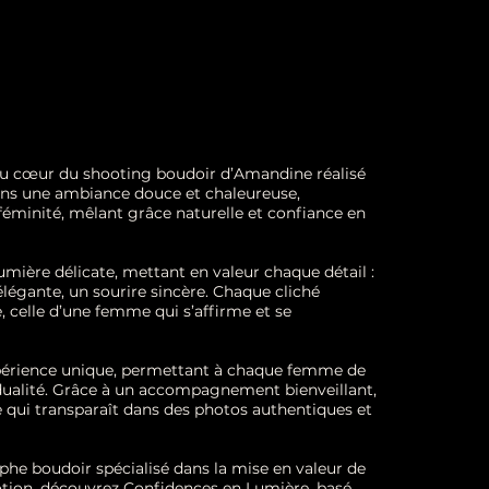
t au cœur du shooting boudoir d’Amandine réalisé
ns une ambiance douce et chaleureuse,
féminité, mêlant grâce naturelle et confiance en
umière délicate, mettant en valeur chaque détail :
légante, un sourire sincère. Chaque cliché
, celle d’une femme qui s’affirme et se
périence unique, permettant à chaque femme de
idualité. Grâce à un accompagnement bienveillant,
ce qui transparaît dans des photos authentiques et
he boudoir spécialisé dans la mise en valeur de
motion, découvrez Confidences en Lumière, basé