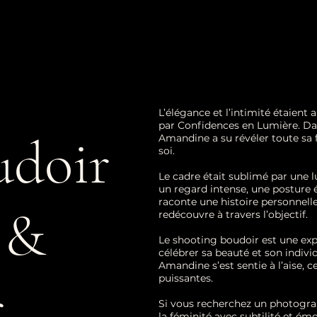
L’élégance et l’intimité étaien
par Confidences en Lumière. Da
udoir
Amandine a su révéler toute sa 
soi.
Le cadre était sublimé par une l
un regard intense, une posture é
raconte une histoire personnelle
e &
redécouvre à travers l’objectif.
Le shooting boudoir est une ex
célébrer sa beauté et son indiv
Amandine s’est sentie à l’aise, 
puissantes.
r
Si vous recherchez un photograp
la féminité avec subtilité et é