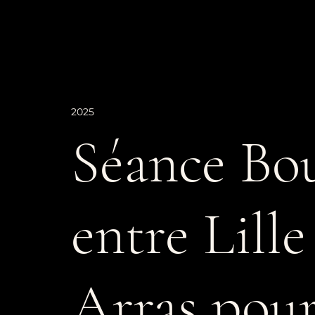
2025
Séance Bo
entre Lill
Arras pou